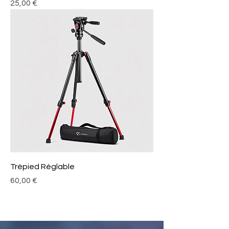
Prix
25,00 €
Trépied Réglable
Prix
60,00 €